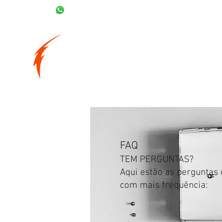
(43) 99937-6290
FAQ
TEM PERGUNTAS?
Aqui estão as perguntas
com mais frequência: