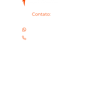
Contato:
(43) 99937-6290
(43) 99937-6290
contato@frontiertecgeradores.com.br
Redes Sociais:
Parceiros: