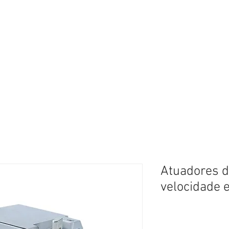
Início
Módulos / USCA
Con
Atuadores d
velocidade 