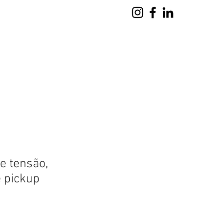
tatores
Carregador de Bateria
Mais
e tensão,
e pickup