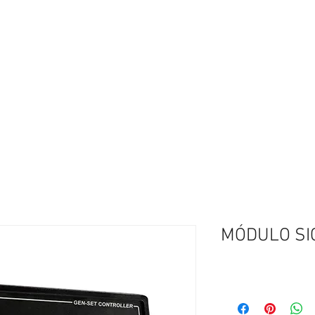
Início
Módulos / USCA
Con
MÓDULO SIC